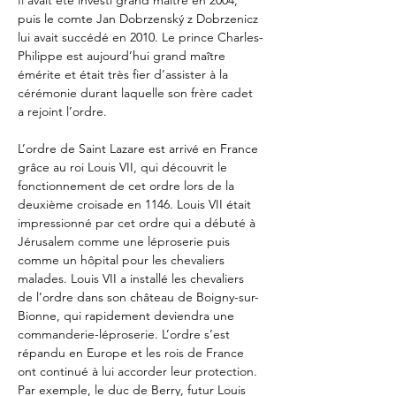
Il
 avait été investi grand maître en 2004, 
puis le comte Jan Dobrzenský z Dobrzenicz 
lui avait succédé en 2010. Le prince Charles-
Philippe est aujourd’hui grand maître 
émérite et était très fier d’assister à la 
cérémonie durant laquelle son frère cadet 
a rejoint l’ordre.
L’ordre de Saint Lazare est arrivé en France 
grâce au roi Louis VII, qui découvrit le 
fonctionnement de cet ordre lors de la 
deuxième croisade en 1146. Louis VII était 
impressionné par cet ordre qui a débuté à 
Jérusalem comme une léproserie puis 
comme un hôpital pour les chevaliers 
malades. Louis VII a installé les chevaliers 
de l’ordre dans son château de Boigny-sur-
Bionne, qui rapidement deviendra une 
commanderie-léproserie. L’ordre s’est 
répandu en Europe et les rois de France 
ont continué à lui accorder leur protection. 
Par exemple, le duc de Berry, futur Louis 