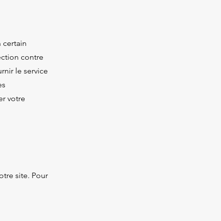
 certain
ection contre
rnir le service
es
er votre
tre site. Pour