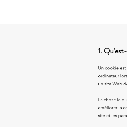
1. Qu'est
Un cookie est u
ordinateur lor
un site Web de 
La chose la pl
améliorer la c
site et les par