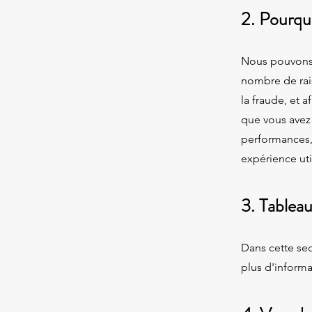
2. Pourqu
Nous pouvons u
nombre de rais
la fraude, et a
que vous avez c
performances, 
expérience util
3. Tablea
Dans cette sec
plus d'inform