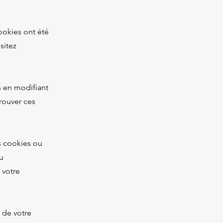
ookies ont été
sitez
s en modifiant
rouver ces
s cookies ou
u
 votre
» de votre