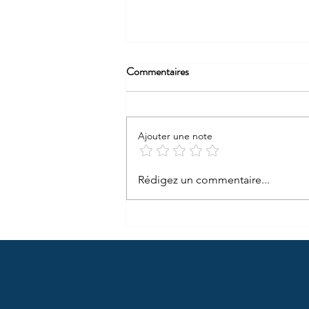
Commentaires
Ajouter une note
La princesse Élisabeth à la une de
Rédigez un commentaire...
la presse internationale