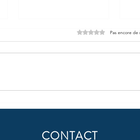
Noté 0 étoile sur 5.
Pas encore de 
Week-end exceptionnel au
Soute
Domaine Royal de Dreux – 30 &
royal
31 mai
bord
CONTACT