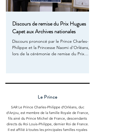
Discours de remise du Prix Hugues
Capet aux Archives nationales
Discours prononcé par le Prince Charles-
Philippe et la Princesse Naomi d'Orléans,
lors de la cérémonie de remise du Prix
Hugues Capet 2025, mardi 3 février à l'hôtel
de Soubise, Archives nationales. 📷 Photos,
toute reproduction interdite, tous droits
réservés, © David Nivière -----------------------
------------------------------------------------
Monsieur le Sénateur, Madame la Directrice
Le Prince
des Archives nationales, Monseigneur,
Madame, Chère famille, chers cousins,
SAR Le Prince Charles-Philippe d’Orléans, duc
Chers membr
d’Anjou, est membre de la famille Royale de France,
fils ainé du Prince Michel de France, descendants
directs du Roi Louis-Philippe, dernier Roi de France.
Il est affilié à toutes les principales familles royales