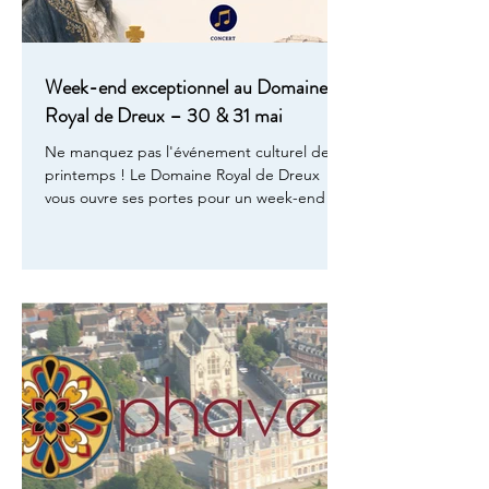
Week-end exceptionnel au Domaine
Royal de Dreux – 30 & 31 mai
Ne manquez pas l'événement culturel de ce
printemps ! Le Domaine Royal de Dreux
vous ouvre ses portes pour un week-end où
musique baroque, art et intelligence
s'entremêlent dans l'un des cadres les plus
majestueux de France. Au programme : la
célébration du 300e anniversaire de
François-André Danican Philidor, génie né à
Dreux en 1726 — compositeur baroque de
génie et joueur d'échecs de légende. Une
figure hors du commun que le Domaine
Royal honore avec éclat. 🎻 Samedi 30 ma