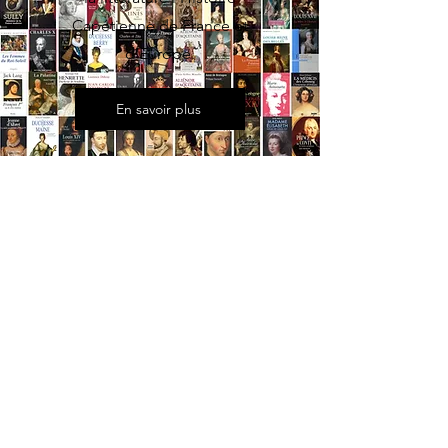
Capétienne de France et
d'Europe.
En savoir plus
LE ROI LOUIS-PHILIPPE
Proclamé roi des Français au terme d’une révolution
soudaine, Louis-Philippe d'Orléans, malgré une
faible légitimité et bien que confronté à de
multiples oppositions, sut habilement jouer des
parlementaires pour gouverner dans le respect des
institutions.
Le Roi Louis-Philippe a réussi une prouesse: celle de
concilier les déchirures françaises nées des guerres
civiles révolutionnaires, d'unir le meilleur de