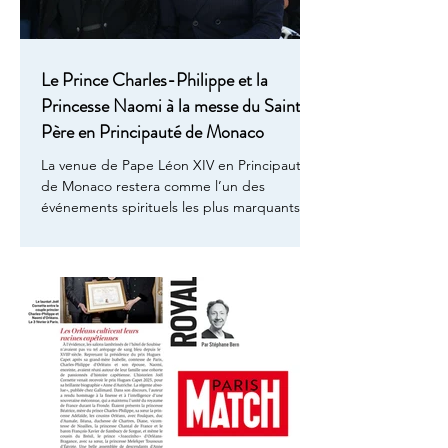
Le Prince Charles-Philippe et la
Princesse Naomi à la messe du Saint-
Père en Principauté de Monaco
La venue de Pape Léon XIV en Principauté
de Monaco restera comme l’un des
événements spirituels les plus marquants de
ces dernières décennies. Par sa rareté
autant que par sa portée, la présence du
Saint-Père sur le Rocher a conféré à cette
journée un caractère historique. À cette
occasion, le Prince Charles-Philippe et la
Princesse Naomi ont eu l’honneur d’assister
à la messe pontificale, célébrée en
présence de Albert II de Monaco. Invités
par le Souverain, ils ont pris pla