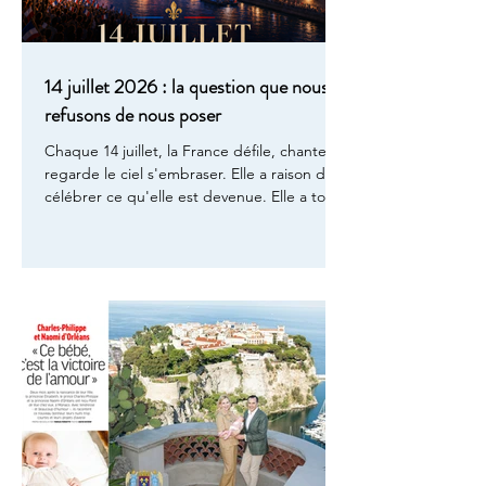
14 juillet 2026 : la question que nous
refusons de nous poser
Chaque 14 juillet, la France défile, chante,
regarde le ciel s'embraser. Elle a raison de
célébrer ce qu'elle est devenue. Elle a tort
de ne jamais se demander à quel prix elle
l'est devenue. Ce jour-là, une seule
question mérite d'être posée, et personne
ne la pose : qu'avons-nous vraiment appris
de ce que nous célébrons ? En 1789, la prise
de la Bastille ouvrait une promesse : liberté,
égalité, fraternité. Trois mots que l'on récite
encore aujourd'hui comme une prière, sans