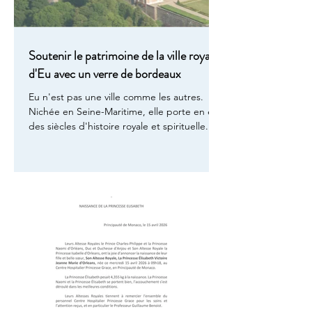
Soutenir le patrimoine de la ville royale
d'Eu avec un verre de bordeaux
Eu n'est pas une ville comme les autres.
Nichée en Seine-Maritime, elle porte en elle
des siècles d'histoire royale et spirituelle.
C'est là que repose saint Laurent O'Toole,
archevêque de Dublin décédé en 1180,
dont le souvenir habite encore la
magnifique Collégiale Notre-Dame. C'est là
aussi que le roi Louis-Philippe choisit
d'établir sa résidence normande, faisant du
château d'Eu l'une des demeures favorites
de la famille d'Orléans, et accueillant la
reine Victoria à deux