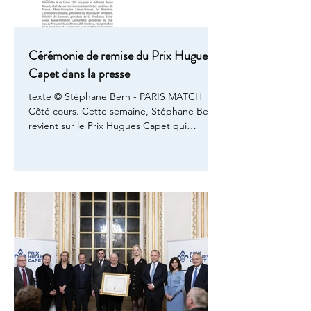
Cérémonie de remise du Prix Hugues
Capet dans la presse
texte © Stéphane Bern - PARIS MATCH
Côté cours. Cette semaine, Stéphane Bern
revient sur le Prix Hugues Capet qui
honorait cette année l’historien Joël
Cornette, auteur de la biographie «Anne
d’Autriche. La régente absolue», publiée
chez Gallimard. À l’évidence, les salons
lambrissés de l’hôtel de Soubise n’avaient
pas vu tel aréopage de sang bleu depuis le
XVIIIe siècle. Reprenant la présidence du
prix Hugues Capet après sa grand-mère
Isabelle, comtesse de Paris, Charles-Phi