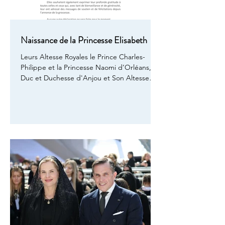
Naissance de la Princesse Elisabeth
Leurs Altesse Royales le Prince Charles-
Philippe et la Princesse Naomi d’Orléans,
Duc et Duchesse d'Anjou et Son Altesse
Royale la Princesse Isabelle d'Orleans, ont la
joie d’annoncer la naissance de leur fille et
demi-sœur, Son Altesse Royale, La Princesse
Elisabeth Victoire Jeanne Marie d'Orleans,
née ce mercredi 15 avril 2026 à 09h18, au
Centre Hospitalier Princesse Grace, en
Principauté de Monaco. La Princesse
Elisabeth pesait 4,355 kg à la naissance. La
Princesse Naomi e