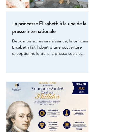
La princesse Élisabeth à la une de la
presse internationale
Deux mois après sa naissance, la princesse
Élisabeth fait l'objet d'une couverture
exceptionnelle dans la presse sociale
internationale. Le duc et la duchesse
d'Anjou, le Prince Charles-Philippe et et la
Princesse Naomi, ont ouvert les portes de
leur vie de famille en Principauté de Monaco
pour trois publications de référence : Point
de Vue en France, ¡HOLA! en Espagne et
BUNTE en Allemagne. Trois pays, une
même émotion Dans son édition du 8 au 14
juillet 2026, Point de Vue c