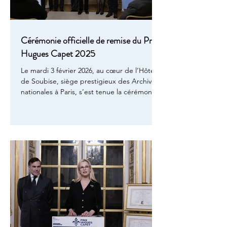
Cérémonie officielle de remise du Prix
Hugues Capet 2025
Le mardi 3 février 2026, au cœur de l’Hôtel
de Soubise, siège prestigieux des Archives
nationales à Paris, s’est tenue la cérémonie
officielle de remise du Prix Hugues Capet
2025. Cet événement, placé sous le signe
de l’histoire, de la mémoire et de
l’excellence littéraire, a rassemblé
historiens, passionnés de patrimoine,
représentants d’institutions culturelles et
membres de familles royales européennes
autour d’une figure emblématique du
patrimoine français. UN PRIX LITTER