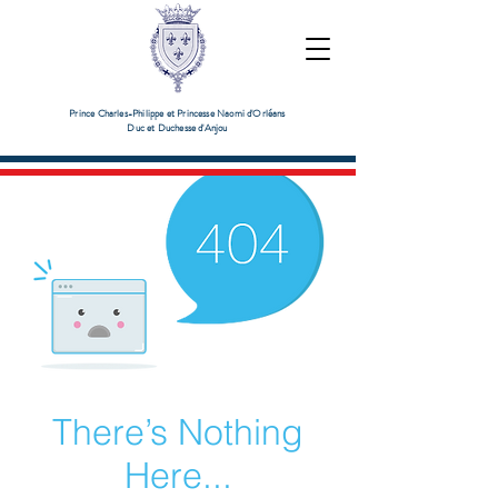
Prince Charles-Philippe et Princesse Naomi d'Orléans
Duc et Duchesse d'Anjou
There’s Nothing
Here...