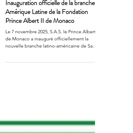
Fondation Prince Albert II
Inauguration officielle de la branche
Amérique Latine de la Fondation
Prince Albert II de Monaco
Le 7 novembre 2025, S.A.S. le Prince Albert II
de Monaco a inauguré officiellement la
nouvelle branche latino-américaine de Sa
Fondation lors d’une cérémonie organisée à
São Paulo, en présence de plus de cinq
cents invités issus du monde diplomatique,
scientifique, philanthropique et de la société
civile. Une implantation stratégique au cœur
de la biodiversité mondiale Basée à São
Paulo, cette nouvelle antenne devient le
onzième bureau international de la
Fondation Prince Alb