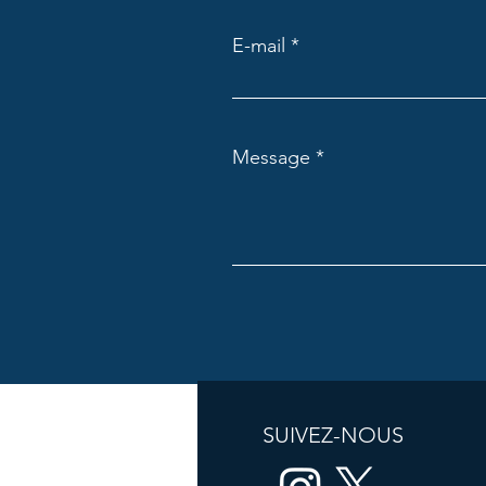
Monaco. La Princesse a été
admise par son beau-frère, le
E-mail
Prince François d'Orléans, Comte
de Dreux et Grand-Maître de
l'Ordre de Saint Laz
Message
SUIVEZ-NOUS