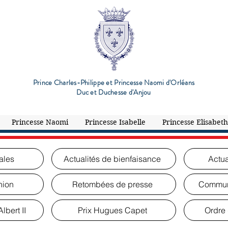
Prince Charles-Philippe et Princesse Naomi d'Orléans
Duc et Duchesse d'Anjou
Princesse Naomi
Princesse Isabelle
Princesse Elisabeth
ales
Actualités de bienfaisance
Actua
nion
Retombées de presse
Commun
lbert II
Prix Hugues Capet
Ordre 